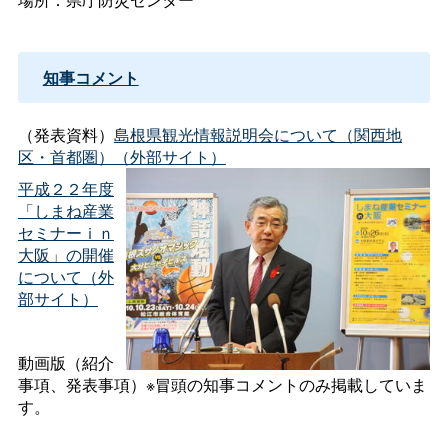
知事コメント
（発表資料）
島根県観光情報説明会について（関西地
区・首都圏）（外部サイト）
平成２２年度
「しまね産業
セミナーｉｎ
大阪」の開催
について（外
部サイト）
動画版（紹介
事項、発表事項）※冒頭の知事コメントのみ掲載していま
す。