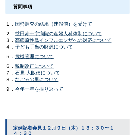
質問事項
１．
国勢調査の結果（速報値）を受けて
２．
益田赤十字病院の産婦人科体制について
３．
高病原性鳥インフルエンザへの対応について
４．
子ども手当の財源について
５．
危機管理について
６．
税制改正について
７．
石見-大阪便について
８．
なごみの里について
９．
今年一年を振り返って
定例記者会見１２月９日（木）１３：３０〜１
４：３０