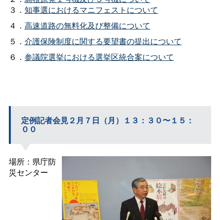
３．
知事選におけるマニフェストについて
４．
高速道路の無料化及び整備について
５．
介護保険制度に関する要望書の提出について
６．
参議院選挙における選挙区統合案について
定例記者会見２月７日（月）１３：３０〜１５：
００
場所：県庁防
災センター