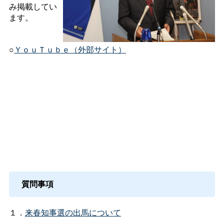
み掲載してい
ます。
○
ＹｏｕＴｕｂｅ（外部サイト）
質問事項
１．
来春知事選の出馬について