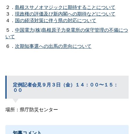
２．
島根スサノオマジックに期待することについて
３．
現政権の評価及び新内閣への期待などについて
４．
国の経済対策に伴う県の対応について
５．
中国電力(株)島根原子力発電所の保守管理の不備につ
いて
６．
次期知事選への出馬の意向について
定例記者会見９月３日（金）１４：００〜１５：
００
場所：県庁防災センター
知事コメント