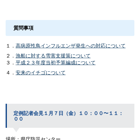
質問事項
１．
高病原性鳥インフルエンザ発生への対応について
２．
漁船に対する雪害支援策について
３．
平成２３年度当初予算編成について
４．
安来のイチゴについて
定例記者会見１月７日（金）１０：００〜１１：
００
場所：県庁防災センター