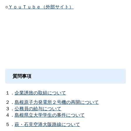
○
ＹｏｕＴｕｂｅ（外部サイト）
質問事項
１．
企業誘致の取組について
２．
島根原子力発電所２号機の再開について
３．
公務員の給与について
４．
島根県立大学学生の事件について
５．
萩・石見空港大阪路線について