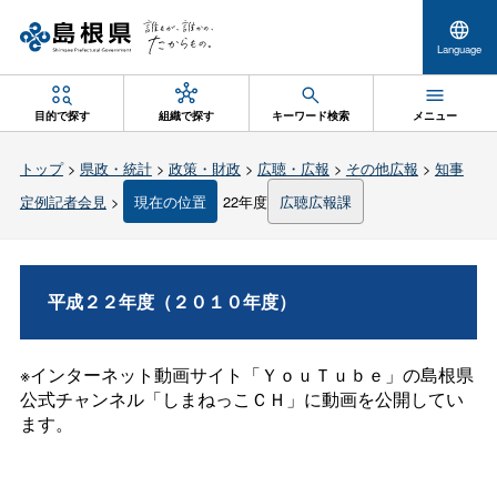
Language
目的で探す
組織で探す
キーワード検索
メニュー
トップ
>
県政・統計
>
政策・財政
>
広聴・広報
>
その他広報
>
知事
定例記者会見
>
現在の位置
22年度
広聴広報課
平成２２年度（２０１０年度）
※インターネット動画サイト「ＹｏｕＴｕｂｅ」の島根県
公式チャンネル「しまねっこＣＨ」に動画を公開してい
ます。