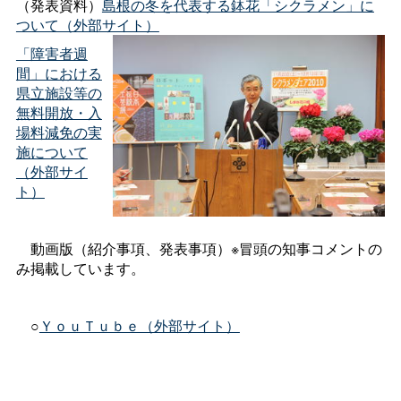
（発表資料）
島根の冬を代表する鉢花「シクラメン」に
ついて（外部サイト）
「障害者週
間」における
県立施設等の
無料開放・入
場料減免の実
施について
（外部サイ
ト）
動画版（紹介事項、発表事項）※冒頭の知事コメントの
み掲載しています。
○
ＹｏｕＴｕｂｅ（外部サイト）