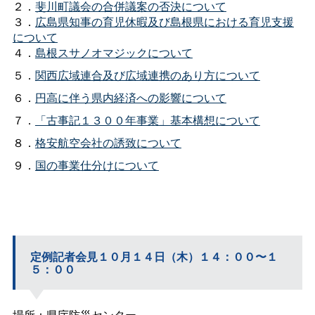
２．
斐川町議会の合併議案の否決について
３．
広島県知事の育児休暇及び島根県における育児支援
について
４．
島根スサノオマジックについて
５．
関西広域連合及び広域連携のあり方について
６．
円高に伴う県内経済への影響について
７．
「古事記１３００年事業」基本構想について
８．
格安航空会社の誘致について
９．
国の事業仕分けについて
定例記者会見１０月１４日（木）１４：００〜１
５：００
場所：県庁防災センター