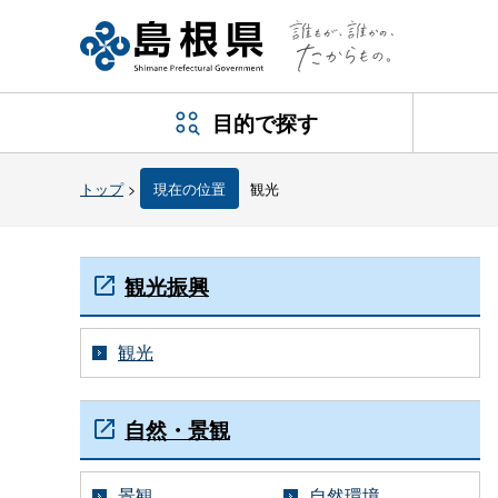
目的で探す
トップ
>
現在の位置
観光
観光振興
観光
自然・景観
景観
自然環境