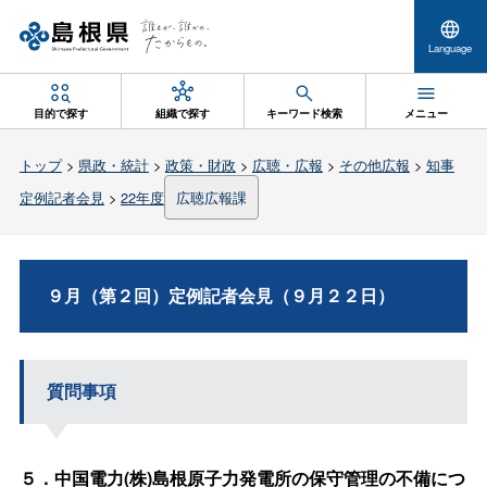
Language
目的で探す
組織で探す
キーワード検索
メニュー
トップ
>
県政・統計
>
政策・財政
>
広聴・広報
>
その他広報
>
知事
定例記者会見
>
22年度
広聴広報課
９月（第２回）定例記者会見（９月２２日）
質問事項
５．中国電力(株)島根原子力発電所の保守管理の不備につ