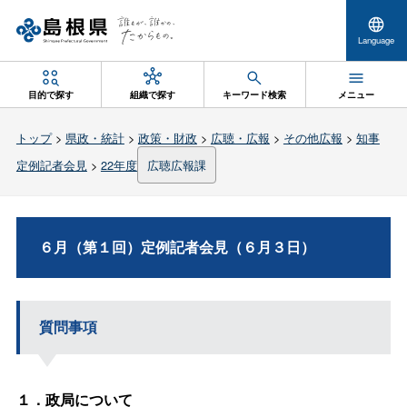
Language
目的で探す
組織で探す
キーワード検索
メニュー
トップ
>
県政・統計
>
政策・財政
>
広聴・広報
>
その他広報
>
知事
定例記者会見
>
22年度
広聴広報課
６月（第１回）定例記者会見（６月３日）
質問事項
１．政局について