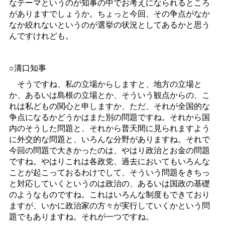
なテーマというのが知事の中でお考えになられるところ
がありますでしょうか。ちょっと今回、その争点がなか
なか絞れないというのが選挙の状況としてあるかと思う
んですけれども。
○溝口知事
そうですね、私の立場からしますと、地方の立場と
か、あるいは島根の立場とか、そういう観点からの、こ
れは私どもの関心と申しますか、ただ、それが全国的な
争点になるかどうかはまた別の問題ですね。それから国
内のそうした問題と、それから普天間に見られますよう
に外交的な問題と、いろんな分野がありますね。それで
今回の問題で大きかったのは、やはり政治とお金の問題
ですね。やはりこれは各政党、過去においてもいろんな
ことが起こっておるわけでして、そういう問題をきちっ
と対応していくというのは政治の、あるいは国政の基礎
のようなものですね。これはいろんな制度もできており
ますが、いかに政治家の方々が実行していくかという問
題でもありますね。それが一つですね。