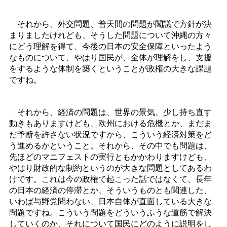
それから、外交問題、普天間の問題が閣議で方針が決
まりましたけれども、そうした問題について沖縄の方々
にどう理解を得て、今後の日本の安全保障といったよう
なものについて、やはり国民が、全体が理解をし、支援
をするような体制を築くということが政権の大きな課題
ですね。
それから、経済の問題は、世界の景気、少し持ち直す
動きもありますけども、欧州における危機とか、まだま
だ予断を許さない状況ですから、こういう経済対策をど
う進めるかということ。それから、その中でも問題は、
先ほどのマニフェストの実行ともかかわりますけども、
やはり財政的な制約というのが大きな問題としてあるわ
けです。これは今の政権で起こった話ではなくて、長年
の日本の経済の停滞とか、そういうものとも関連した、
いわば与野党問わない、日本自体が直面している大きな
問題ですね。こういう問題をどういうふうな道筋で解決
していくのか、それについて国民にどのように説明をし