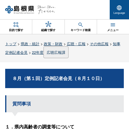
Language
目的で探す
組織で探す
キーワード検索
メニュー
トップ
>
県政・統計
>
政策・財政
>
広聴・広報
>
その他広報
>
知事
定例記者会見
>
22年度
広聴広報課
８月（第１回）定例記者会見（８月１０日）
質問事項
１．県内高齢者の調査等について