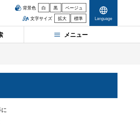
背景色
白
黒
ベージュ
文字サイズ
拡大
標準
Language
索
メニュー
等に
と