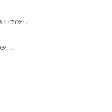
廃止（ですか）。
....。