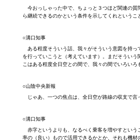
今おっしゃった中で、ちょっと３つほど関連の質問
ら継続できるのかという条件を示してくれということだ
○溝口知事
ある程度そういう話、我々がそういう意図を持って
を行っていこうと（考えています）。まだそういう
こはある程度全日空との間で、我々の間でいろいろ
○山陰中央新報
じゃあ、一つの焦点は、全日空が路線の収支で言っ
○溝口知事
赤字というよりも、なるべく乗客を増やすというこ
率の（良い）もので活用できるかとか、それも機材