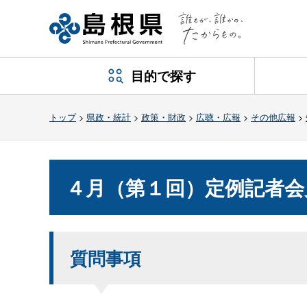
目的で探す
トップ
>
県政・統計
>
政策・財政
>
広聴・広報
>
その他広報
>
４月（第１回）定例記者会
質問事項