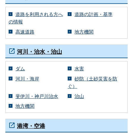
道路を利用される方へ
道路の計画・基準
の情報
高速道路
地方機関
河川・治水・治山
ダム
水害
河川・海岸
砂防（土砂災害を防
ぐ）
斐伊川・神戸川治水
治山
地方機関
港湾・空港