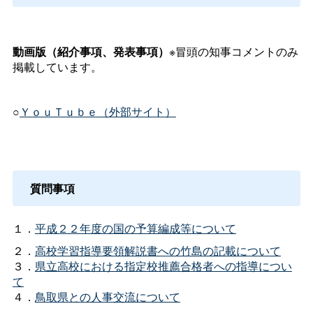
動画版（紹介事項、発表事項）
※冒頭の知事コメントのみ
掲載しています。
○
ＹｏｕＴｕｂｅ（外部サイト）
質問事項
１．
平成２２年度の国の予算編成等について
２．
高校学習指導要領解説書への竹島の記載について
３．
県立高校における指定校推薦合格者への指導につい
て
４．
鳥取県との人事交流について