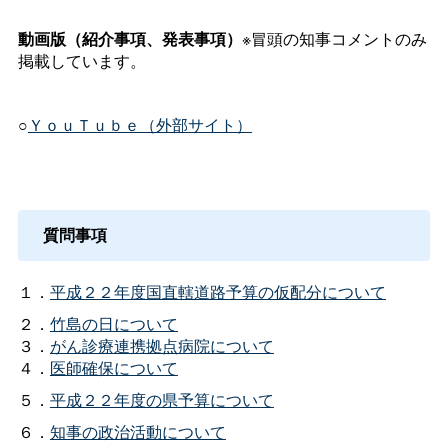
動画版（紹介事項、発表事項）
※冒頭の知事コメントのみ
掲載しています。
○
ＹｏｕＴｕｂｅ（外部サイト）
質問事項
１．
平成２２年度国直轄道路予算の仮配分について
２．
竹島の日について
３．
がん診療連携拠点病院について
４．
医師確保について
５．
平成２２年度の県予算について
６．
知事の政治活動について