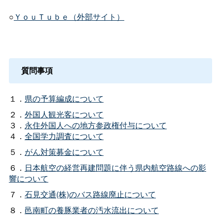
○
ＹｏｕＴｕｂｅ（外部サイト）
質問事項
１．
県の予算編成について
２．
外国人観光客について
３．
永住外国人への地方参政権付与について
４．
全国学力調査について
５．
がん対策募金について
６．
日本航空の経営再建問題に伴う県内航空路線への影
響について
７．
石見交通(株)のバス路線廃止について
８．
邑南町の養豚業者の汚水流出について