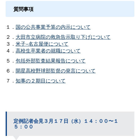
質問事項
１．
国の公共事業予算の内示について
２．
大田市立病院の救急告示取り下げについて
３．
米子−名古屋便について
４．
高校生卒業者の就職について
５．
包括外部監査結果報告について
６．
開星高校野球部監督の発言について
７．
知事の２期目について
定例記者会見３月１７日（水）１４：００〜１
５：００