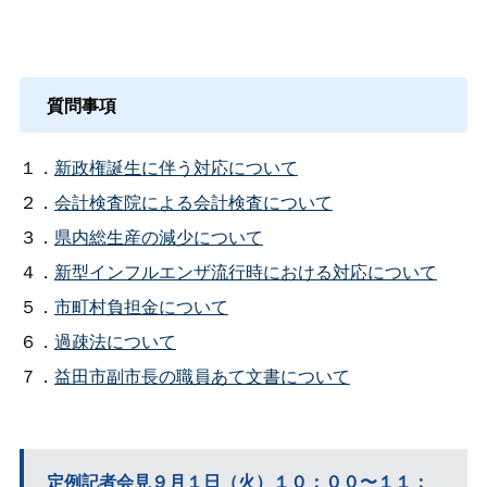
質問事項
１．
新政権誕生に伴う対応について
２．
会計検査院による会計検査について
３．
県内総生産の減少について
４．
新型インフルエンザ流行時における対応について
５．
市町村負担金について
６．
過疎法について
７．
益田市副市長の職員あて文書について
定例記者会見９月１日（火）１０：００〜１１：