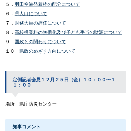
５．
羽田空港発着枠の配分について
６．
県人口について
７．
財務大臣の辞任について
８．
高校授業料の無償化及び子ども手当の財源について
９．
国政との関わりについて
１０．
県政のめざす方向について
定例記者会見１２月２５日（金）１０：００〜１
１：００
場所：県庁防災センター
知事コメント