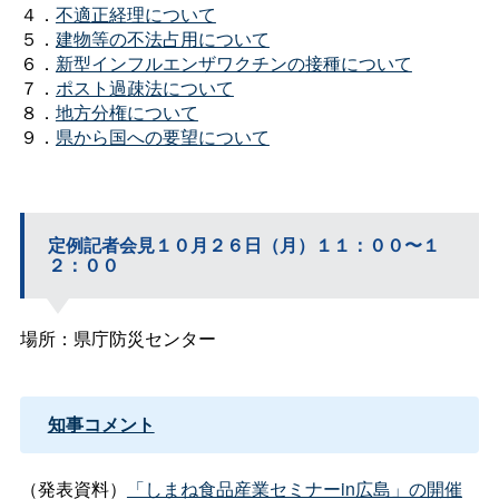
４．
不適正経理について
５．
建物等の不法占用について
６．
新型インフルエンザワクチンの接種について
７．
ポスト過疎法について
８．
地方分権について
９．
県から国への要望について
定例記者会見１０月２６日（月）１１：００〜１
２：００
場所：県庁防災センター
知事コメント
（発表資料）
「しまね食品産業セミナーin広島」の開催