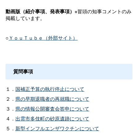
動画版（紹介事項、発表事項）
※冒頭の知事コメントのみ
掲載しています。
○
ＹｏｕＴｕｂｅ（外部サイト）
質問事項
１．
国補正予算の執行停止について
２．
県の早期退職者の再就職について
３．
県の情報公開審査会答申について
４．
出雲市多伎町の砂原遺跡について
５．
新型インフルエンザワクチンについて