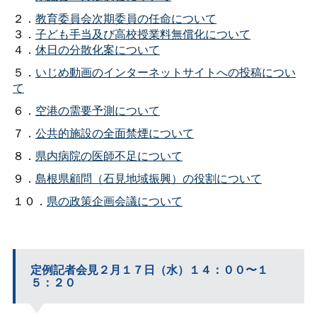
２．
教育委員会次期委員の任命について
３．
子ども手当及び高校授業料無償化について
４．
休日の分散化案について
５．
いじめ動画のインターネットサイトへの投稿につい
て
６．
空港の需要予測について
７．
公共的施設の全面禁煙について
８．
県内病院の医師不足について
９．
島根県顧問（石見地域振興）の役割について
１０．
県の政策企画会議について
定例記者会見２月１７日（水）１４：００〜１
５：２０