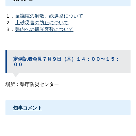
１．
衆議院の解散、総選挙について
２．
土砂災害の防止について
３．
県内への観光客数について
定例記者会見７月９日（木）１４：００〜１５：
００
場所：県庁防災センター
知事コメント