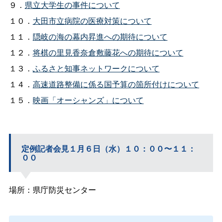
９．
県立大学生の事件について
１０．
大田市立病院の医療対策について
１１．
隠岐の海の幕内昇進への期待について
１２．
将棋の里見香奈倉敷藤花への期待について
１３．
ふるさと知事ネットワークについて
１４．
高速道路整備に係る国予算の箇所付けについて
１５．
映画「オーシャンズ」について
定例記者会見１月６日（水）１０：００〜１１：
００
場所：県庁防災センター