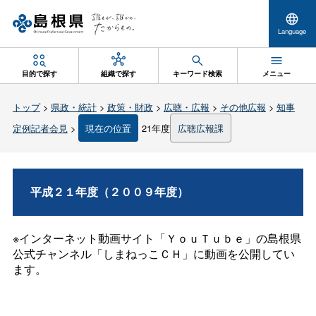
Language
目的で探す
組織で探す
キーワード検索
メニュー
トップ
>
県政・統計
>
政策・財政
>
広聴・広報
>
その他広報
>
知事
定例記者会見
>
現在の位置
21年度
広聴広報課
平成２１年度（２００９年度）
※インターネット動画サイト「ＹｏｕＴｕｂｅ」の島根県
公式チャンネル「しまねっこＣＨ」に動画を公開してい
ます。