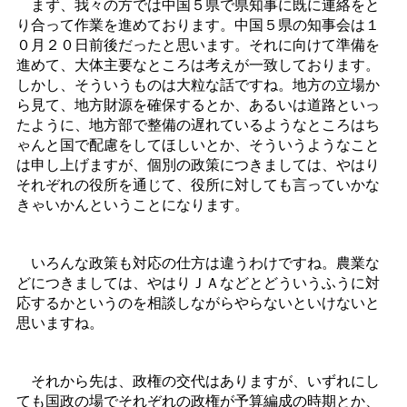
まず、我々の方では中国５県で県知事に既に連絡をと
り合って作業を進めております。中国５県の知事会は１
０月２０日前後だったと思います。それに向けて準備を
進めて、大体主要なところは考えが一致しております。
しかし、そういうものは大粒な話ですね。地方の立場か
ら見て、地方財源を確保するとか、あるいは道路といっ
たように、地方部で整備の遅れているようなところはち
ゃんと国で配慮をしてほしいとか、そういうようなこと
は申し上げますが、個別の政策につきましては、やはり
それぞれの役所を通じて、役所に対しても言っていかな
きゃいかんということになります。
いろんな政策も対応の仕方は違うわけですね。農業な
どにつきましては、やはりＪＡなどとどういうふうに対
応するかというのを相談しながらやらないといけないと
思いますね。
それから先は、政権の交代はありますが、いずれにし
ても国政の場でそれぞれの政権が予算編成の時期とか、