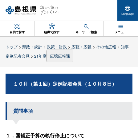
Language
目的で探す
組織で探す
キーワード検索
メニュー
トップ
>
県政・統計
>
政策・財政
>
広聴・広報
>
その他広報
>
知事
定例記者会見
>
21年度
広聴広報課
１０月（第１回）定例記者会見（１０月８日）
質問事項
１．国補正予算の執行停止について