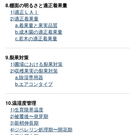
8.棚面の明るさと適正着果量
1)適正ＬＡＩ
2)適正着果量
a.着果量と果実品質
b.成木園の適正着果量
c.若木の適正着果量
9.裂果対策
1)圃場における裂果対策
2)収穫果実の裂果対策
a.除湿専用器
b.エアコンタイプ
10.温湿度管理
1)生育限界温度
2)被覆後〜発芽期
3)新梢伸長期
4)ジベレリン処理期〜開花期