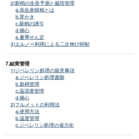
2)新梢の生長予測と栽培管理
a.高生産樹相とは
b.芽かき
c.新梢の誘引
d.摘心
e.夏季せん定
3)エルノー利用による二次伸び抑制
7.結実管理
1)ジベレリン処理の留意事項
a.ジベレリン処理適期
b.新梢管理
c.温湿度管理
d.摘心
2)フルメットの利用法
a.使用方法
b.温度管理
c.ジベレリン処理の省力化