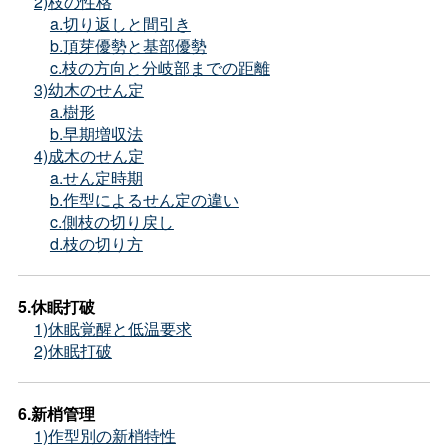
2)枝の性格
a.切り返しと間引き
b.頂芽優勢と基部優勢
c.枝の方向と分岐部までの距離
3)幼木のせん定
a.樹形
b.早期増収法
4)成木のせん定
a.せん定時期
b.作型によるせん定の違い
c.側枝の切り戻し
d.枝の切り方
5.休眠打破
1)休眠覚醒と低温要求
2)休眠打破
6.新梢管理
1)作型別の新梢特性