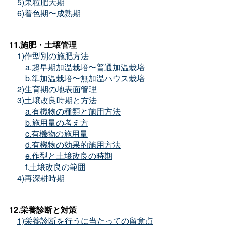
5)果粒肥大期
6)着色期〜成熟期
11.施肥・土壌管理
1)作型別の施肥方法
a.超早期加温栽培〜普通加温栽培
b.準加温栽培〜無加温ハウス栽培
2)生育期の地表面管理
3)土壌改良時期と方法
a.有機物の種類と施用方法
b.施用量の考え方
c.有機物の施用量
d.有機物の効果的施用方法
e.作型と土壌改良の時期
f.土壌改良の範囲
4)再深耕時期
12.栄養診断と対策
1)栄養診断を行うに当たっての留意点