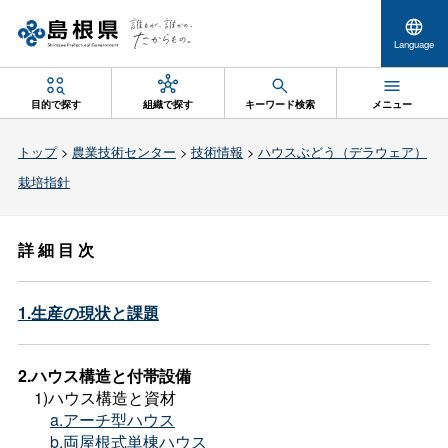
Language
目的で探す
組織で探す
キーワード検索
メニュー
トップ
>
農業技術センター
>
技術情報
>
ハウスぶどう（デラウェア）
栽培指針
詳 細 目 次
1.生産の現状と課題
2.ハウス構造と付帯設備
1)ハウス構造と資材
a.アーチ型ハウス
b.両屋根式単棟ハウス