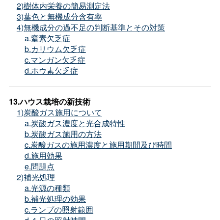
2)樹体内栄養の簡易測定法
3)葉色と無機成分含有率
4)無機成分の過不足の判断基準とその対策
a.窒素欠乏症
b.カリウム欠乏症
c.マンガン欠乏症
d.ホウ素欠乏症
13.ハウス栽培の新技術
1)炭酸ガス施用について
a.炭酸ガス濃度と光合成特性
b.炭酸ガス施用の方法
c.炭酸ガスの施用濃度と施用期間及び時間
d.施用効果
e.問題点
2)補光処理
a.光源の種類
b.補光処理の効果
c.ランプの照射範囲