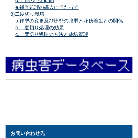
d.１日の照射時間
e.補光処理の導入に当たって
3)二度切り栽培
a.作型の変更及び樹勢の強弱と花穂着生との関係
b.二度切り処理の効果
c.二度切り処理の方法と栽培管理
お問い合わせ先