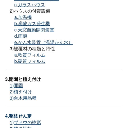
c.ガラスハウス
2)ハウスの付帯設備
a.加温機
b.炭酸ガス発生機
c.天窓自動開閉装置
d.雨樋
e.かん水装置（温湯かん水）
3)被覆材の種類と特性
a.軟質フィルム
b.硬質フィルム
3.開園と植え付け
1)開園
2)植え付け
3)台木用品種
4.整枝せん定
1)ブドウの樹形