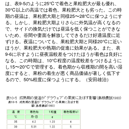
は、表9-5のように25℃で着色と果粒肥大が最も優れ、
30℃以上の高温では着色、果粒肥大とも劣った。この時
期の昼温は、果粒肥大期と同様25〜28℃に保つようにす
る。しかし、果粒肥大期よりさらに外気温が高くなるの
で、サイドの換気だけでは昼温を低く保つことができな
いため、谷間や妻面を解放してできるだけ好適温度に近
ずける。夜温についても、果粒肥大期と同様20℃に近い
ほうが、果粒肥大や熟期の促進に効果がある。また、表
9-6に示すように昼夜温較差をつけたほうが着色は良好に
なる。この時期は、10℃程度の温度較差をつけるように
し15〜20℃で管理する。着色期から収穫期の間を高い湿
度にすると、果粉の着生が悪く商品価値が著しく低下す
るので、50%程度に保つようにする。（安田雄治）