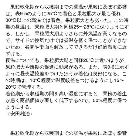
果粒軟化期から収穫期までの昼温が果粒に及ぼす影響
は、表9-5のように25℃で着色と果粒肥大が最も優れ、
30℃以上の高温では着色、果粒肥大とも劣った。この時
期の昼温は、果粒肥大期と同様25〜28℃に保つようにす
る。しかし、果粒肥大期よりさらに外気温が高くなるの
で、サイドの換気だけでは昼温を低く保つことができな
いため、谷間や妻面を解放してできるだけ好適温度に近
ずける。
夜温についても、果粒肥大期と同様20℃に近いほうが、
果粒肥大や熟期の促進に効果がある。また、表9-6に示す
ように昼夜温較差をつけたほうが着色は良好になる。こ
の時期は、10℃程度の温度較差をつけるようにし15〜
20℃で管理する。
着色期から収穫期の間を高い湿度にすると、果粉の着生
が悪く商品価値が著しく低下するので、50%程度に保つ
ようにする。
（安田雄治）
果粒軟化期から収穫期までの昼温が果粒に及ぼす影響