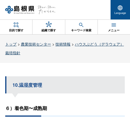
Language
目的で探す
組織で探す
キーワード検索
メニュー
トップ
>
農業技術センター
>
技術情報
>
ハウスぶどう（デラウェア）
栽培指針
10.温湿度管理
６）着色期〜成熟期