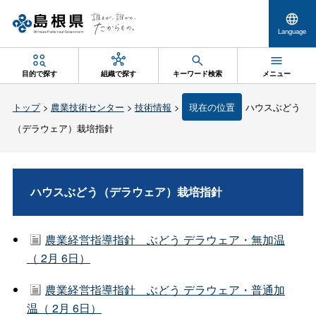
Language
目的で探す
組織で探す
キーワード検索
メニュー
トップ
>
農業技術センター
>
技術情報
>
現在の位置
ハウスぶどう
（デラウェア）栽培指針
ハウスぶどう（デラウェア）栽培指針
農業経営指導指針 ぶどう デラウェア・無加温
（ 2月 6日）
農業経営指導指針 ぶどう デラウェア・普通加
温（ 2月 6日）