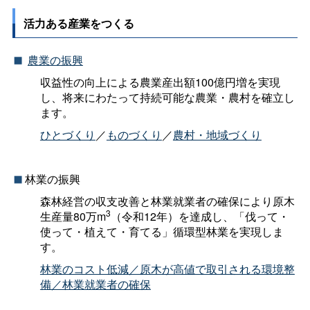
活力ある産業をつくる
農業の振興
収益性の向上による農業産出額100億円増を実現
し、将来にわたって持続可能な農業・農村を確立し
ます。
ひとづくり
／
ものづくり
／
農村・地域づくり
林業の振興
森林経営の収支改善と林業就業者の確保により原木
3
生産量80万m
（令和12年）を達成し、「伐って・
使って・植えて・育てる」循環型林業を実現しま
す。
林業のコスト低減／原木が高値で取引される環境整
備／林業就業者の確保