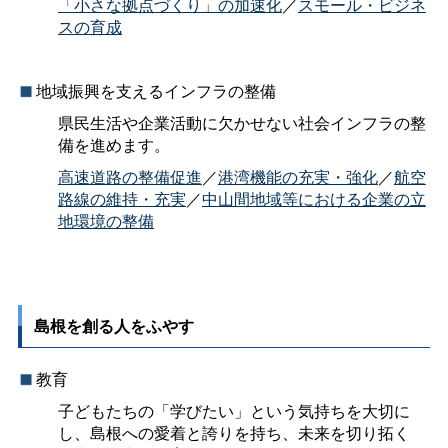
「小さな拠点づくり」の加速化
／
スモール・ビジネ
スの育成
地域振興を支えるインフラの整備
県民生活や企業活動に欠かせない社会インフラの整
備を進めます。
高速道路の整備促進
／
港湾機能の充実・強化
／
航空
路線の維持・充実
／
中山間地域等における企業の立
地環境の整備
島根を創る人をふやす
教育
子どもたちの「学びたい」という気持ちを大切に
し、島根への愛着と誇りを持ち、未来を切り拓く