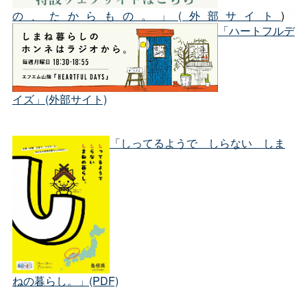
の、たからもの。」(外部サイト
)
「ハートフルデ
イズ」(外部サイト)
「しってるよう
で
しらな
い
しま
ねの暮らし。」(PDF)