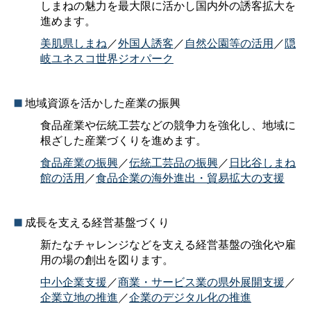
しまねの魅力を最大限に活かし国内外の誘客拡大を
進めます。
美肌県しまね
／
外国人誘客
／
自然公園等の活用
／
隠
岐ユネスコ世界ジオパーク
地域資源を活かした産業の振興
食品産業や伝統工芸などの競争力を強化し、地域に
根ざした産業づくりを進めます。
食品産業の振興
／
伝統工芸品の振興
／
日比谷しまね
館の活用
／
食品企業の海外進出・貿易拡大の支援
成長を支える経営基盤づくり
新たなチャレンジなどを支える経営基盤の強化や雇
用の場の創出を図ります。
中小企業支援
／
商業・サービス業の県外展開支援
／
企業立地の推進
／
企業のデジタル化の推進