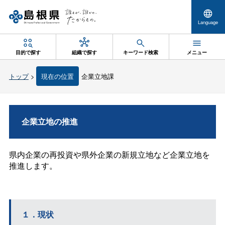
Language
目的で探す
組織で探す
キーワード検索
メニュー
トップ
>
現在の位置
企業立地課
企業立地の推進
県内企業の再投資や県外企業の新規立地など企業立地を
推進します。
１．現状