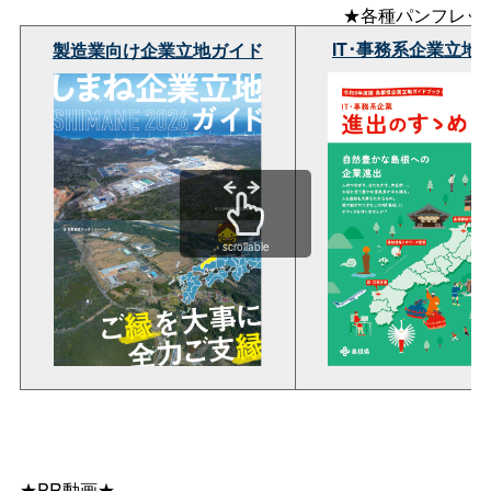
★各種パンフレッ
IT･事務系企業立地
製造業向け企業立地ガイド
scrollable
★PR動画★