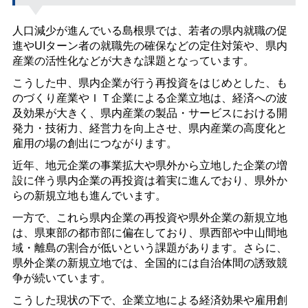
人口減少が進んでいる島根県では、若者の県内就職の促
進やUIターン者の就職先の確保などの定住対策や、県内
産業の活性化などが大きな課題となっています。
こうした中、県内企業が行う再投資をはじめとした、も
のづくり産業やＩＴ企業による企業立地は、経済への波
及効果が大きく、県内産業の製品・サービスにおける開
発力・技術力、経営力を向上させ、県内産業の高度化と
雇用の場の創出につながります。
近年、地元企業の事業拡大や県外から立地した企業の増
設に伴う県内企業の再投資は着実に進んでおり、県外か
らの新規立地も進んでいます。
一方で、これら県内企業の再投資や県外企業の新規立地
は、県東部の都市部に偏在しており、県西部や中山間地
域・離島の割合が低いという課題があります。さらに、
県外企業の新規立地では、全国的には自治体間の誘致競
争が続いています。
こうした現状の下で、企業立地による経済効果や雇用創