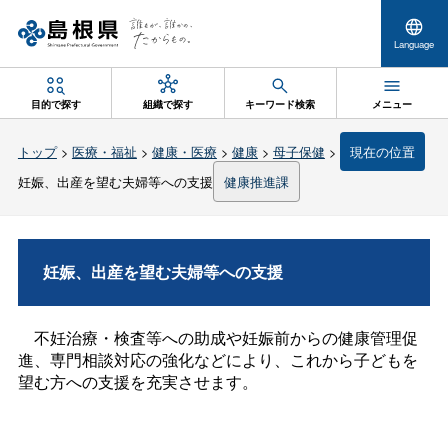
Language
目的で探す
組織で探す
キーワード検索
メニュー
トップ
>
医療・福祉
>
健康・医療
>
健康
>
母子保健
>
現在の位置
妊娠、出産を望む夫婦等への支援
健康推進課
妊娠、出産を望む夫婦等への支援
不妊治療・検査等への助成や妊娠前からの健康管理促
進、専門相談対応の強化などにより、これから子どもを
望む方への支援を充実させます。