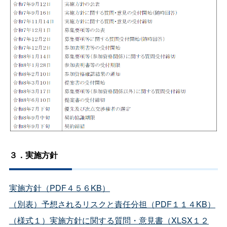
３．実施方針
実施方針（PDF４５６KB）
（別表）予想されるリスクと責任分担（PDF１１４KB）
（様式１）実施方針に関する質問・意見書（XLSX１２