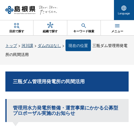
Language
目的で探す
組織で探す
キーワード検索
メニュー
トップ
>
河川課
>
ダムのはなし
>
現在の位置
三瓶ダム管理用発電
所の民間活用
三瓶ダム管理用発電所の民間活用
管理用水力発電所整備・運営事業にかかる公募型
プロポーザル実施のお知らせ