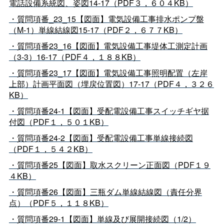
電話設備系統図、姿図14-17（PDF３，６０４KB）
・質問項番_23_15【図面】電気設備工事排水ポンプ盤
（M-1）単線結線図15-17（PDF２，６７７KB）
・質問項番23_16【図面】電気設備工事堤体工測定計画
（3-3）16-17（PDF４，１８８KB）
・質問項番23_17【図面】電気設備工事照明配置（左岸
上部）計画平面図（埋戻位置図）17-17（PDF４，３２６
KB）
・質問項番24-1【図面】受配電設備工事スイッチギヤ据
付図（PDF１，５０１KB）
・質問項番24-2【図面】受配電設備工事単線接続図
（PDF１，５４２KB）
・質問項番25【図面】取水スクリーン正面図（PDF１９
４KB）
・質問項番26【図面】三瓶ダム単線結線図（責任分界
点）（PDF５，１１８KB）
・質問項番29-1【図面】単線及び展開接続図（1/2）