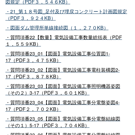
図規定（PDF３，５４６KB）
・21_第１８号図_足付及び埋戻コンクリート計画図規定
（PDF３，９２４KB）
・図面ダム管理所単線接続図（１，２７０KB）
・質問項番22【数量】電気設備工事数量総括表（PDF
１，５５９KB）
・質問項番23_01【図面】電気設備工事位置図1-
17（PDF３，４７５KB）
・質問項番23_02【図面】電気設備工事電柱装構図2-
17（PDF３，８７８KB）
・質問項番23_03【図面】電気設備工事照明機器姿図
（その２）3-17（PDF３，６０１KB）
・質問項番23_04【図面】電気設備工事分電盤姿図4-
17（PDF２，７０２KB）
・質問項番23_05【図面】電気設備工事分電盤結線図
（その１）5-17（PDF３，７０４KB）
・質問項番23_06【図面】電気設備工事分電盤結線図