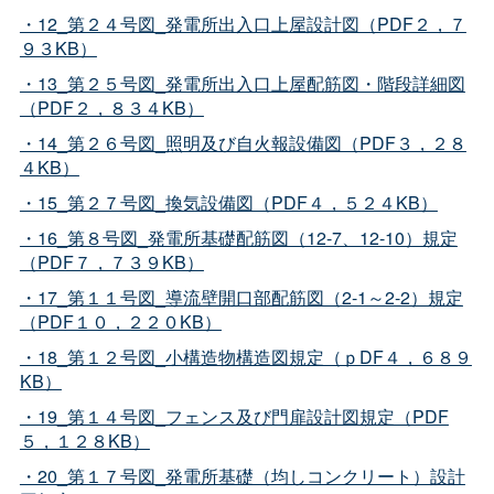
・12_第２４号図_発電所出入口上屋設計図（PDF２，７
９３KB）
・13_第２５号図_発電所出入口上屋配筋図・階段詳細図
（PDF２，８３４KB）
・14_第２６号図_照明及び自火報設備図（PDF３，２８
４KB）
・15_第２７号図_換気設備図（PDF４，５２４KB）
・16_第８号図_発電所基礎配筋図（12-7、12-10）規定
（PDF７，７３９KB）
・17_第１１号図_導流壁開口部配筋図（2-1～2-2）規定
（PDF１０，２２０KB）
・18_第１２号図_小構造物構造図規定（ｐDF４，６８９
KB）
・19_第１４号図_フェンス及び門扉設計図規定（PDF
５，１２８KB）
・20_第１７号図_発電所基礎（均しコンクリート）設計