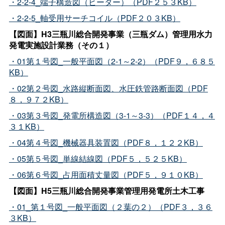
・2-2-4_端子構造図（ヒーター）（PDF２５３KB）
・2-2-5_軸受用サーチコイル（PDF２０３KB）
【図面】H3三瓶川総合開発事業（三瓶ダム）管理用水力
発電実施設計業務（その１）
・01第１号図_一般平面図（2-1～2-2）（PDF９，６８５
KB）
・02第２号図_水路縦断面図、水圧鉄管路断面図（PDF
８，９７２KB）
・03第３号図_発電所構造図（3-1～3-3）（PDF１４，４
３１KB）
・04第４号図_機械器具装置図（PDF８，１２２KB）
・05第５号図_単線結線図（PDF５，５２５KB）
・06第６号図_占用面積丈量図（PDF５，９１０KB）
【図面】H5三瓶川総合開発事業管理用発電所土木工事
・01_第１号図_一般平面図（２葉の２）（PDF３，３６
３KB）