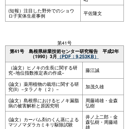
(短報）注目した野外でのショウ
平佐隆文
ロ子実体生産事例
第41号
第41
号
島根県林業技術センター研究報
告
平成2年
（1990）3月
（PDF：9,253KB）
（論文）ヒノキの生長に関する研
藤江誠
究−地位指数推定表の作成−
(論文）薬用植物の栽培に関する研
加茂久雄
究(II）−タラノキ（２）−
(論文）島根県におけるヒノキ漏脂
周藤靖雄・金森
病の被害解析と原因究明
弘樹
井ノ上二郎・金
(論文）カーバム剤のくん蒸による
森弘樹・周藤靖
マツノマダラカミキリ駆除試験
雄