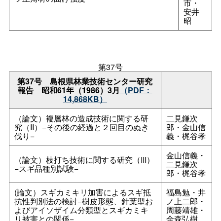
市・
安井
昭
第37号
第37
号
島根県林業技術センター研究
報
告
昭和61年（1986）3月
（PDF：
14,868KB）
（論文）複層林の造成技術に関する研
二見鎌次
究（II）−その後の経過と２回目のぬき
郎・金山信
伐り−
義・梶谷孝
金山信義・
（論文）枝打ち技術に関する研究（III）
二見鎌次
−スギ品種別試験−
郎・梶谷孝
(論文）スギカミキリ加害によるスギ抵
福島勉・井
抗性判別法の検討−樹皮形態、針葉型お
ノ上二郎・
よびアイソザイム分類型とスギカミキ
周藤靖雄・
リ被害との関係−
金森弘樹