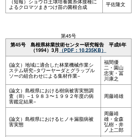
（短報）ショウロ土壌培養菌糸体接種に
平佐隆文
よるクロマツまきつけ苗の菌根合成
第45号
第45
号
島根県林業技術センター研究報
告
平成6年
（1994）3月
（PDF：10,235KB）
福間優
(論文）地域に適合した林業機械作業シ
二・園山
ステム研究−タワーヤーダとグラップル
忠実・冨
ソーの組合わせによる集材作業−
川康之
(論文）島根県における樹病被害実態調
査（III）−１９８３〜１９９２年度の病
周藤靖雄
害鑑定結果−
周藤靖
(論文）島根県におけるヒノキ漏脂病被
雄・金森
害実態
弘樹・井
ノ上二郎