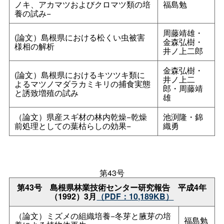
ノキ、アカマツおよびクロマツ類の培
福島勉
養の試み−
周藤靖雄・
(論文）島根県における松くい虫被害
金森弘樹・
様相の解析
井ノ上二郎
金森弘樹・
(論文）島根県におけるキツツキ類に
井ノ上二
よるマツノマダラカミキリの捕食実態
郎・周藤靖
と誘致増殖の試み
雄
（論文）県産スギ材の林内乾燥−乾燥
池渕隆・錦
前処理としての葉枯らしの効果−
織勇
第43号
第43
号
島根県林業技術センター研究報
告
平成4年
（1992）3月
（PDF：10,189KB）
（論文）ミズメの組織培養−冬芽と腋芽の培
福島勉