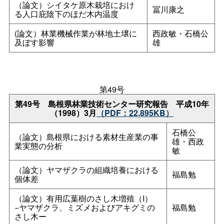
（論文）シイタケ原木栽培におけ
冨川康之
る人口庇陰下のほだ木内温度
(論文）林業機械作業が林地土壌に
西政敏・石橋公
及ぼす影響
雄
第49号
第49
号
島根県林業技術センター研究報
告
平成10年
（1998）3月
（PDF：22,895KB）
石橋公
（論文）島根県における素材生産業の事
雄・西政
業実態の分析
敏
（論文）ヤマザクラの組織培養における
福島勉
個体差
（論文）有用広葉樹のさし木増殖（I）
−ヤマザクラ、ミズメおよびアキグミの
福島勉
さし木ー