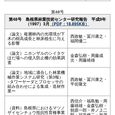
第48号
第48
号
島根県林業技術センター研究報
告
平成9年
（1997）3月
（PDF：18,895KB）
（論文）複層林内の光環境が下
西政敏・冨川康之・
木の樹高成長と林床植生に与え
福間優二
る影響
（論文）ニホンザルのシイタケ
金森弘樹・周藤成
ほだ場への侵入防止柵の効果調
次・周藤靖雄
査
（論文）地域に適合した林業機
械作業システム研究（第3報）
西政敏・冨川康之・
−タワーヤーダとプロセッサの
平佐隆文
組み合わせによる集成・造材作
業ー
西信介・福島勉・周
藤靖雄・金森弘樹・
（資料）島根県におけるマツノ
朝原一郎・井ノ上二
ザイセンチュウ抵抗性育種事業
郎・福井修二・加茂