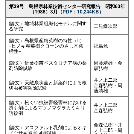
第39
号
島根県林業技術センター研究報
告
昭和63年
（1988）3月
（PDF：10,244KB）
(論文）地域林業組織化モデルに関す
二見鎌次郎
る研究
(論文）島根県産精英樹の特性（II）
−ヒノキ精英樹クローンのさし木発
福島勉
根性−
(論文）針葉樹苗ペスタロチア病の薬
周藤靖雄・金
剤防除試験
森弘樹
井ノ上二郎・
(論文）天敵糸状菌と新薬剤による根
金森弘樹・周
切虫被害防除試験
藤靖雄
(論文）松くい虫被害軽害林における
井ノ上二郎・
誘引剤によるマツノマダラカミキリ
金森弘樹
誘殺例
金森弘樹・井
(論文）アスファルト乳剤によるオキ
ノ上二郎・周
ノウサギ被害回避試験