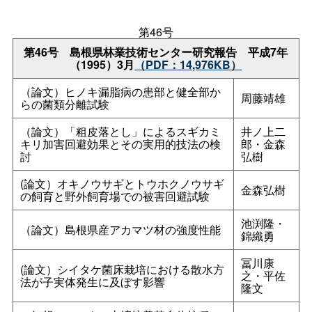
第46号
第46
号
島根県林業技術センター研究報
告
平成7年
（1995）3月
（PDF：14,976KB）
（論文）ヒノキ漏脂病の患部と健全部か
周藤靖雄
らの菌類分離試験
（論文）「粗皮落とし」によるスギカミ
井ノ上二
キリ加害回避効果とその実用的技法の検
郎・金森
討
弘樹
(論文）オキノウサギとトウホクノウサギ
金森弘樹
の飼育と野外飼育場での被害回避試験
池渕隆・
（論文）島根県産アカマツ材の強度性能
錦織勇
冨川康
(論文）シイタケ菌床栽培における散水方
之・平佐
法が子実体発生に及ぼす影響
隆文