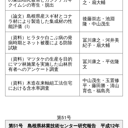
之・扇大輔
クイムシの寄生・脱出
（論文）島根県産スギ材とコナ
後藤崇志・池淵
ラ材により製造した集成材の性
隆・中山茂生
能評価（I）
（資料）ヒラタケ白こぶ病の発
冨川康之・河井美
病時期とネット被覆による防除
紀子・扇大輔
試験
（資料）マツタケの生産を目的
冨川康之・平佐隆
にマツ林施業を実施した山林所
文
有者へのアンケート調査
中山茂生・玉置修
（資料）木造在来軸組工法住宅
平・藤田勝・清山
における含水率調査
育也・福島亮
第51号
第51
号
島根県林業技術センター研究報
告
平成12年