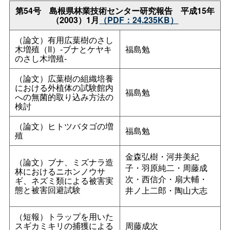
第54
号
島根県林業技術センター研究報
告
平成15年
（2003）1月
（PDF：24,235KB）
（論文）有用広葉樹のさし
木増殖（II）-ブナとケヤキ
福島勉
のさし木増殖-
（論文）広葉樹の組織培養
における外植体の試験館内
福島勉
への無菌的取り込み方法の
検討
（論文）ヒトツバタゴの増
福島勉
殖
金森弘樹・河井美紀
（論文）ブナ、ミズナラ造
子・羽原純二・周藤成
林におけるニホンノウサ
次・西信介・扇大輔・
ギ、ネズミ類による被害実
態と被害回避試験
井ノ上二郎・陶山大志
（短報）トラップを用いた
スギカミキリの捕獲による
周藤成次