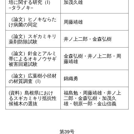
培に関する研究（I）
加茂久雄
−タラノキ−
（論文）ヒノキならた
周藤靖雄
け病菌の同定
（論文）スギカミキリ
井ノ上二郎・金森弘樹
薬剤防除試験
（論文）針金とアルミ
金森弘樹・井ノ上二郎・周
帯によるオキノウサギ
藤靖雄
被害回避試験
（論文）広葉樹小径材
錦織勇
の材質調査（I）
(資料）島根県におけ
福島勉・周藤靖雄・井ノ上
るスギカミキリ抵抗性
二郎・金森弘樹・加茂久
候補木の選抜
雄・朝原一郎・金山信義
第39号