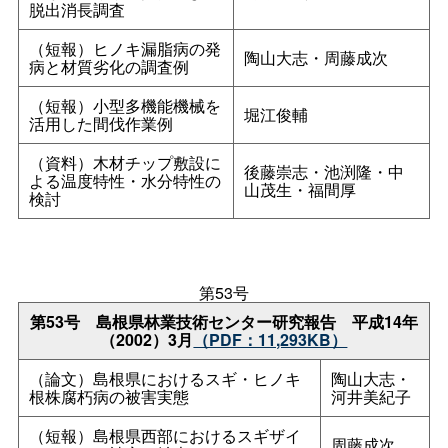
脱出消長調査
（短報）ヒノキ漏脂病の発
陶山大志・周藤成次
病と材質劣化の調査例
（短報）小型多機能機械を
堀江俊輔
活用した間伐作業例
（資料）木材チップ敷設に
後藤崇志・池渕隆・中
よる温度特性・水分特性の
山茂生・福間厚
検討
第53号
第53
号
島根県林業技術センター研究報
告
平成14年
（2002）3月
（PDF：11,293KB）
（論文）島根県におけるスギ・ヒノキ
陶山大志・
根株腐朽病の被害実態
河井美紀子
（短報）島根県西部におけるスギザイ
周藤成次