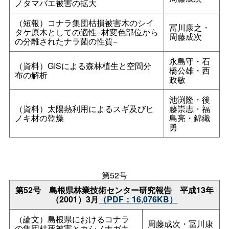
ノタマバエ被害の拡大
（短報）コナラ集団枯損被害木のシイ
冨川康之・
タケ原木としての適性−材変色部位から
周藤成次
の分離されたナラ菌の性質−
永島守・石
（資料）GISによる森林植生と空間分
橋公雄・西
布の解析
政敏
池渕隆・後
（資料）太陽熱利用によるスギ及びヒ
藤崇志・福
ノキ材の乾燥
島亮・錦織
勇
第52号
第52
号
島根県林業技術センター研究報
告
平成13年
（2001）3月
（PDF：16,076KB）
（論文）島根県におけるコナラ
周藤成次・冨川康
の集団枯死被害とカシノナガキ