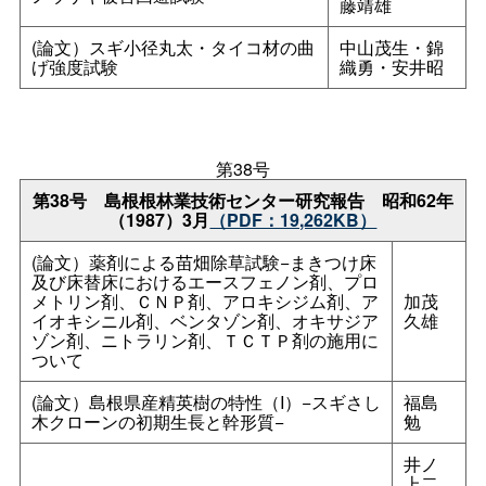
藤靖雄
(論文）スギ小径丸太・タイコ材の曲
中山茂生・錦
げ強度試験
織勇・安井昭
第38号
第38
号
島根根林業技術センター研究報
告
昭和62年
（1987）3月
（PDF：19,262KB）
(論文）薬剤による苗畑除草試験−まきつけ床
及び床替床におけるエースフェノン剤、プロ
メトリン剤、ＣＮＰ剤、アロキシジム剤、ア
加茂
イオキシニル剤、ベンタゾン剤、オキサジア
久雄
ゾン剤、ニトラリン剤、ＴＣＴＰ剤の施用に
ついて
(論文）島根県産精英樹の特性（I）−スギさし
福島
木クローンの初期生長と幹形質−
勉
井ノ
上二