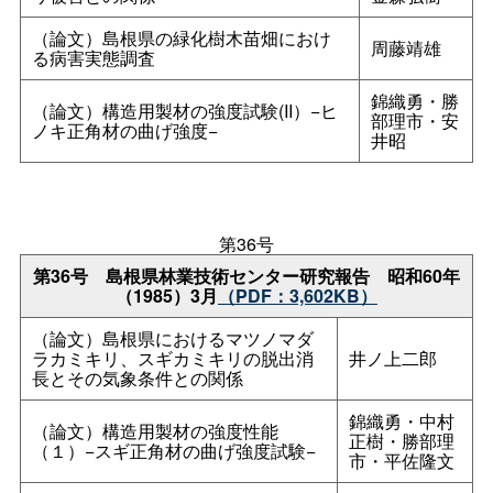
（論文）島根県の緑化樹木苗畑におけ
周藤靖雄
る病害実態調査
錦織勇・勝
（論文）構造用製材の強度試験(II）−ヒ
部理市・安
ノキ正角材の曲げ強度−
井昭
第36号
第36
号
島根県林業技術センター研究報
告
昭和60年
（1985）3月
（PDF：3,602KB）
（論文）島根県におけるマツノマダ
ラカミキリ、スギカミキリの脱出消
井ノ上二郎
長とその気象条件との関係
錦織勇・中村
（論文）構造用製材の強度性能
正樹・勝部理
（１）−スギ正角材の曲げ強度試験−
市・平佐隆文