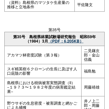
（資料）島根県のマツタケ生産量の
平佐隆文
推移と立地条件
第35号
第35
号
島根県林業試験場研究報
告
昭和59年
（1984）3月
（PDF：6,205KB）
二見鎌次
アカマツ林密度試験（第３報）
郎・金山
信義
スギ精英樹６クローンの生長に及ぼす人
福島勉
口庇陰の影響
島根県における樹病被害実態調査（II）
−１９７３〜１９８２年度の病害鑑定結
周藤靖雄
果−
井ノ上二
野ウサギの生息密度・被害調査と網かご
郎・周藤
による捕獲