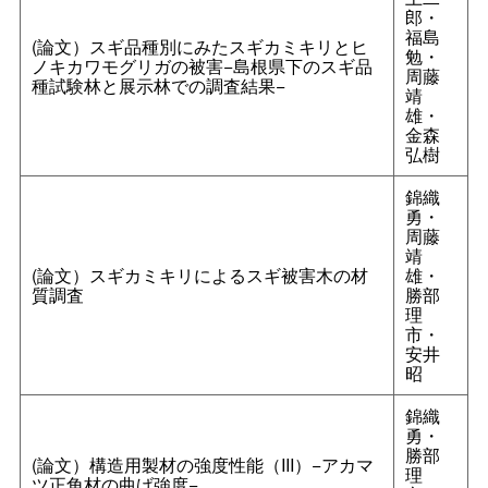
郎・
福島
(論文）スギ品種別にみたスギカミキリとヒ
勉・
ノキカワモグリガの被害−島根県下のスギ品
周藤
種試験林と展示林での調査結果−
靖
雄・
金森
弘樹
錦織
勇・
周藤
靖
(論文）スギカミキリによるスギ被害木の材
雄・
質調査
勝部
理
市・
安井
昭
錦織
勇・
勝部
(論文）構造用製材の強度性能（III）−アカマ
理
ツ正角材の曲げ強度−