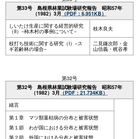
第33
号
島根県林業試験場研究報
告
昭和57年
（1982）3月
（PDF：6,951KB）
しいたけ生産に関する経営的研究
枝木良夫
（II）−柿木村の事例について−
枝打ち技術に関する研究（I）−ス
二見鎌次郎・金
ギ若齢林の場合−
山信義・梶谷孝
第32号
第32
号
島根県林業試験場研究報
告
昭和57年
（1982）3月
（PDF：21,734KB）
緒言
第１
章
マツ類葉枯病の分布と被害状態
第１
節
わが国における分布と被害状態
第２
節
外国における分布と被害状態