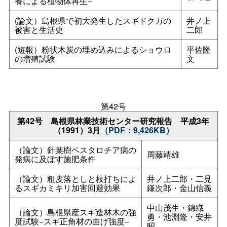
養による植物体再生−
(論文）島根県で初大発生したスギドクガの
井ノ上
被害と生活史
二郎
(短報）粉状木炭の埋め込みによるショウロ
平佐隆
の増殖試験
文
第42号
第42
号
島根県林業技術センター研究報
告
平成3年
（1991）3月
（PDF：9,426KB）
（論文）針葉樹ペスタロチア病の
周藤靖雄
発病に及ぼす施肥条件
（論文）粗皮落としと枝打ちによ
井ノ上二郎・二見
るスギカミキリ加害回避効果
鎌次郎・金山信義
中山茂生・錦織
（論文）島根県産スギ造林木の強
勇・池淵隆・安井
度試験−スギ正角材の曲げ強度−
昭