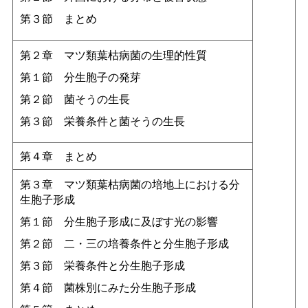
第３
節
まとめ
第２
章
マツ類葉枯病菌の生理的性質
第１
節
分生胞子の発芽
第２
節
菌そうの生長
第３
節
栄養条件と菌そうの生長
第４
章
まとめ
第３
章
マツ類葉枯病菌の培地上における分
生胞子形成
第１
節
分生胞子形成に及ぼす光の影響
第２
節
二・三の培養条件と分生胞子形成
第３
節
栄養条件と分生胞子形成
第４
節
菌株別にみた分生胞子形成