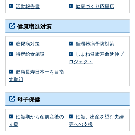
活動報告書
健康づくり応援店
健康増進対策
糖尿病対策
循環器病予防対策
特定給食施設
しまね健康寿命延伸プ
ロジェクト
健康長寿日本一を目指
す取組
母子保健
妊娠期から産前産後の
妊娠、出産を望む夫婦
支援
等への支援