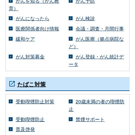
がんを知る（がん教
がん予防
育）
がんになったら
がん検診
医療関係者向け情報
会議・調査・月間行事
緩和ケア
がん医療（拠点病院な
ど）
がん対策募金
がん登録・がん統計デ
ータ
たばこ対策
受動喫煙防止対策
20歳未満の者の喫煙防
止
受動喫煙防止
禁煙サポート
普及啓発