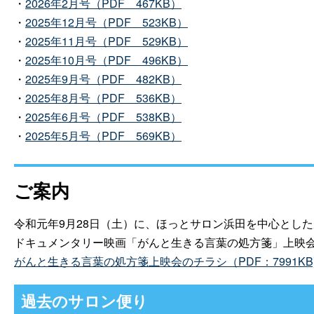
・
2026年2月号（PD
F
467KB）
・
2025年12月号（PD
F
523KB）
・
2025年11月号（PD
F
529KB）
・
2025年10月号（PD
F
496KB）
・
2025年9月号（PD
F
482KB）
・
2025年8月号（PD
F
536KB）
・
2025年6月号（PD
F
538KB）
・
2025年5月号（PD
F
569KB）
ご案内
令和元年9月28日（土）に、ほっとサロン浜田を中心とし
ドキュメンタリー映画「がんと生きる言葉の処方箋」上映
がんと生きる言葉の処方箋上映会のチラシ（PDF：7991KB
過去のサロン便り