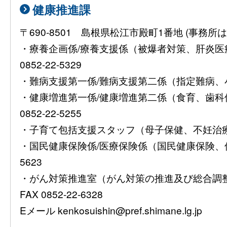
健康推進課
〒690-8501 島根県松江市殿町1番地 (事
・療養企画係/療養支援係（被爆者対策、肝炎
0852-22-5329
・難病支援第一係/難病支援第二係（指定難病、小児慢
・健康増進第一係/健康増進第二係（食育、歯
0852-22-5255
・子育て包括支援スタッフ（母子保健、不妊治療費助
・国民健康保険係/医療保険係（国民健康保険、保険
5623
・がん対策推進室（がん対策の推進及び総合調整）08
FAX 0852-22-6328
Eメール kenkosuishin@pref.shimane.lg.jp