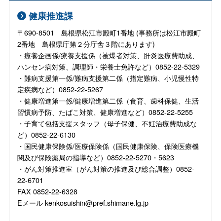
健康推進課
〒690-8501 島根県松江市殿町1番地 (事務所は松江市殿町
2番地 島根県庁第２分庁舎３階にあります)
・療養企画係/療養支援係（被爆者対策、肝炎医療費助成、
ハンセン病対策、調理師・栄養士免許など）0852-22-5329
・難病支援第一係/難病支援第二係（指定難病、小児慢性特
定疾病など）0852-22-5267
・健康増進第一係/健康増進第二係（食育、歯科保健、生活
習慣病予防、たばこ対策、健康増進など）0852-22-5255
・子育て包括支援スタッフ（母子保健、不妊治療費助成な
ど）0852-22-6130
・国民健康保険係/医療保険係（国民健康保険、保険医療機
関及び保険薬局の指導など）0852-22-5270・5623
・がん対策推進室（がん対策の推進及び総合調整）0852-
22-6701
FAX 0852-22-6328
Eメール kenkosuishin@pref.shimane.lg.jp