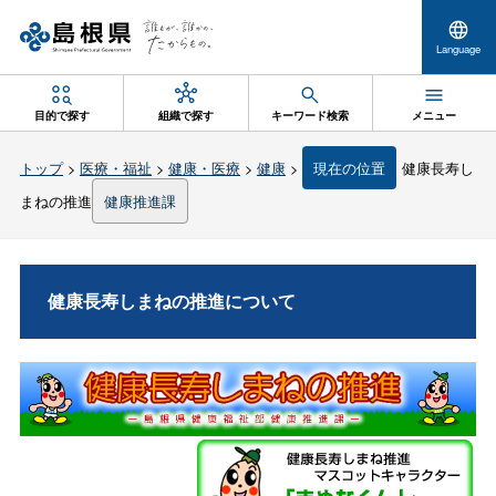
Language
目的で探す
組織で探す
キーワード検索
メニュー
トップ
>
医療・福祉
>
健康・医療
>
健康
>
現在の位置
健康長寿し
まねの推進
健康推進課
健康長寿しまねの推進について