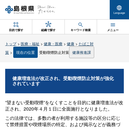
Language
目的で探す
組織で探す
キーワード検索
メニュー
トップ
>
医療・福祉
>
健康・医療
>
健康
>
たばこ対
策
>
現在の位置
受動喫煙防止対策
健康推進課
健康増進法が改正され、受動喫煙防止対策が強化
されています
”望まない受動喫煙”をなくすことを目的に健康増進法が改
正され、2020年４月１日に全面施行となりました。
この法律では、多数の者が利用する施設等の区分に応じ
て禁煙措置や喫煙場所の特定、および掲示などが義務づ