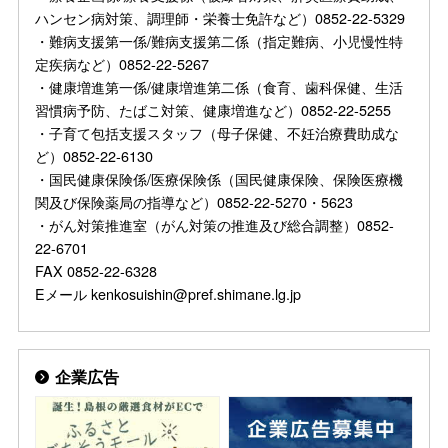
ハンセン病対策、調理師・栄養士免許など）0852-22-5329
・難病支援第一係/難病支援第二係（指定難病、小児慢性特
定疾病など）0852-22-5267
・健康増進第一係/健康増進第二係（食育、歯科保健、生活
習慣病予防、たばこ対策、健康増進など）0852-22-5255
・子育て包括支援スタッフ（母子保健、不妊治療費助成な
ど）0852-22-6130
・国民健康保険係/医療保険係（国民健康保険、保険医療機
関及び保険薬局の指導など）0852-22-5270・5623
・がん対策推進室（がん対策の推進及び総合調整）0852-
22-6701
FAX 0852-22-6328
Eメール kenkosuishin@pref.shimane.lg.jp
企業広告