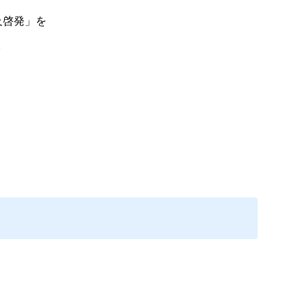
及啓発」を
。