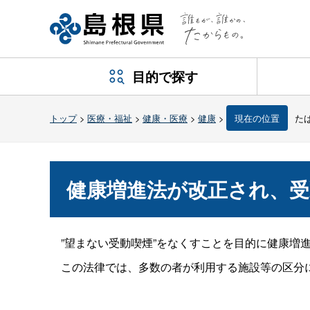
目的で探す
トップ
>
医療・福祉
>
健康・医療
>
健康
>
現在の位置
た
健康増進法が改正され、
”望まない受動喫煙”をなくすことを目的に健康増進
この法律では、多数の者が利用する施設等の区分に