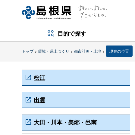
目的で探す
トップ
>
環境・県土づくり
>
都市計画・土地
>
現在の位置
松江
出雲
大田・川本・美郷・邑南