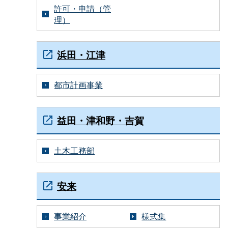
許可・申請（管
理）
浜田・江津
都市計画事業
益田・津和野・吉賀
土木工務部
安来
事業紹介
様式集