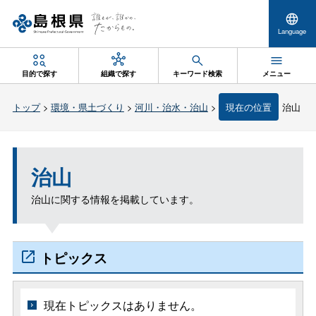
Language
目的で探す
組織で探す
キーワード検索
メニュー
トップ
>
環境・県土づくり
>
河川・治水・治山
>
現在の位置
治山
治山
治山に関する情報を掲載しています。
トピックス
現在トピックスはありません。