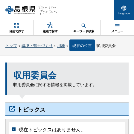
Language
目的で探す
組織で探す
キーワード検索
メニュー
トップ
>
環境・県土づくり
>
用地
>
現在の位置
収用委員会
収用委員会
収用委員会に関する情報を掲載しています。
トピックス
現在トピックスはありません。