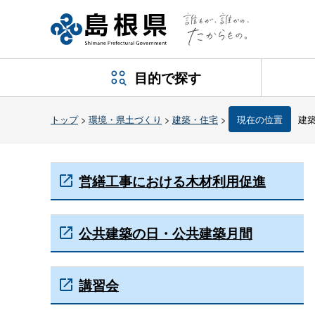
目的で探す
トップ
>
環境・県土づくり
>
建築・住宅
>
現在の位置
建
営繕工事における木材利用促進
公共建築の日・公共建築月間
講習会