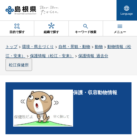
Language
目的で探す
組織で探す
キーワード検索
メニュー
トップ
>
環境・県土づくり
>
自然・景観・動物
>
動物
>
動物情報（松
江・安来）
>
保護情報（松江・安来）
>
保護情報_過去分
松江保健所
保護・収容動物情報