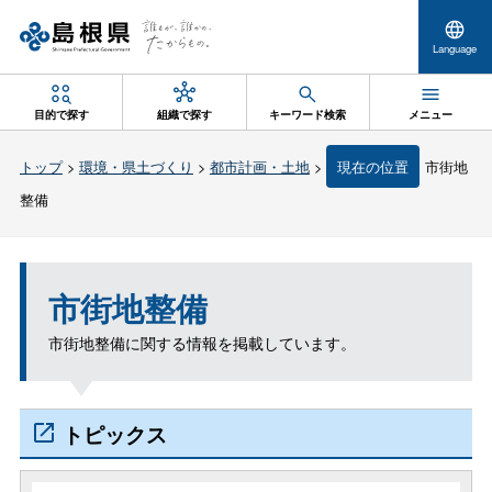
Language
目的で探す
組織で探す
キーワード検索
メニュー
トップ
>
環境・県土づくり
>
都市計画・土地
>
現在の位置
市街地
整備
市街地整備
市街地整備に関する情報を掲載しています。
トピックス