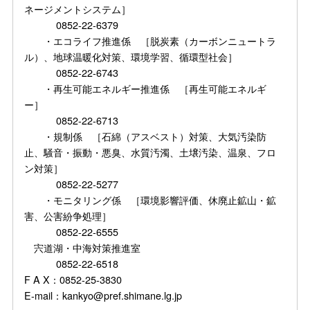
ネージメントシステム］
0852-22-6379
・エコライフ推進係 ［脱炭素（カーボンニュートラ
ル）、地球温暖化対策、環境学習、循環型社会］
0852-22-6743
・再生可能エネルギー推進係 ［再生可能エネルギ
ー］
0852-22-6713
・規制係 ［石綿（アスベスト）対策、大気汚染防
止、騒音・振動・悪臭、水質汚濁、土壌汚染、温泉、フロ
ン対策］
0852-22-5277
・モニタリング係 ［環境影響評価、休廃止鉱山・鉱
害、公害紛争処理］
0852-22-6555
宍道湖・中海対策推進室
0852-22-6518
F A X：0852-25-3830
E-mail：kankyo@pref.shimane.lg.jp