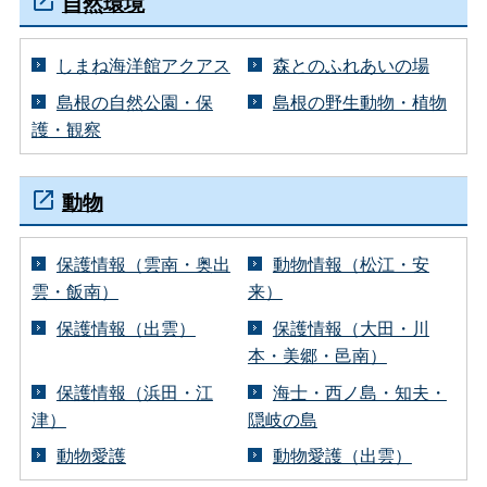
自然環境
しまね海洋館アクアス
森とのふれあいの場
島根の自然公園・保
島根の野生動物・植物
護・観察
動物
保護情報（雲南・奥出
動物情報（松江・安
雲・飯南）
来）
保護情報（出雲）
保護情報（大田・川
本・美郷・邑南）
保護情報（浜田・江
海士・西ノ島・知夫・
津）
隠岐の島
動物愛護
動物愛護（出雲）