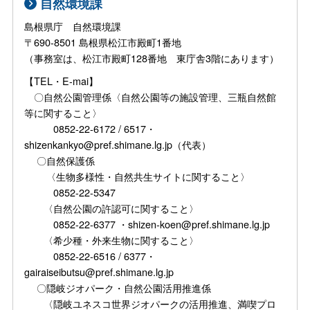
自然環境課
島根県庁 自然環境課
〒690-8501 島根県松江市殿町1番地
（事務室は、松江市殿町128番地 東庁舎3階にあります）
【TEL・E-mai】
〇自然公園管理係〈自然公園等の施設管理、三瓶自然館
等に関すること〉
0852-22-6172 / 6517・
shizenkankyo@pref.shimane.lg.jp（代表）
〇自然保護係
〈生物多様性・自然共生サイトに関すること〉
0852-22-5347
〈自然公園の許認可に関すること〉
0852-22-6377 ・shizen-koen@pref.shimane.lg.jp
〈希少種・外来生物に関すること〉
0852-22-6516 / 6377・
gairaiseibutsu@pref.shimane.lg.jp
〇隠岐ジオパーク・自然公園活用推進係
〈隠岐ユネスコ世界ジオパークの活用推進、満喫プロ