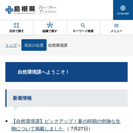
Language
目的で探す
組織で探す
キーワード検索
メニュー
トップ
>
現在の位置
自然環境課
自然環境課へようこそ！
新着情報
【自然環境課】ピックアップ！夏の時期の危険な生
物について掲載しました
（ 7月27日）