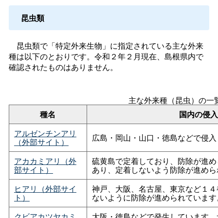
昆虫類
昆虫類で「特定外来生物」に指定されている主な外来
種は以下のとおりです。令和２年２月現在、島根県内で
確認されたものはありません。
主な外来種（昆虫）の一
種名
国内の侵入
アルゼンチンアリ
広島・岡山・山口・徳島などで侵入
（外部サイト）
アカカミアリ（外
硫黄島で定着しており、防除が進め
部サイト）
あり、定着しないよう防除が進めら
ヒアリ（外部サイ
神戸、大阪、名古屋、東京など１４
ト）
ないように防除が進められています
クビアカツヤカミ
大阪・徳島などで発生しています。