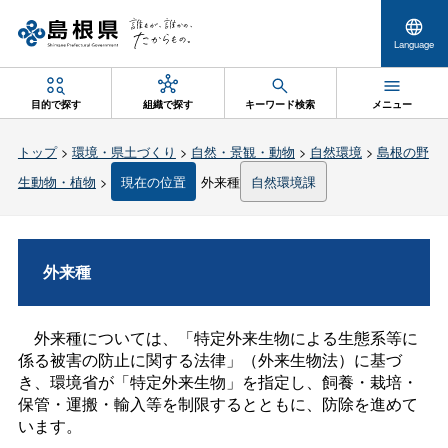
Language
目的で探す
組織で探す
キーワード検索
メニュー
トップ
>
環境・県土づくり
>
自然・景観・動物
>
自然環境
>
島根の野
生動物・植物
>
現在の位置
外来種
自然環境課
外来種
外来種については、「特定外来生物による生態系等に
係る被害の防止に関する法律」（外来生物法）に基づ
き、環境省が「特定外来生物」を指定し、飼養・栽培・
保管・運搬・輸入等を制限するとともに、防除を進めて
います。