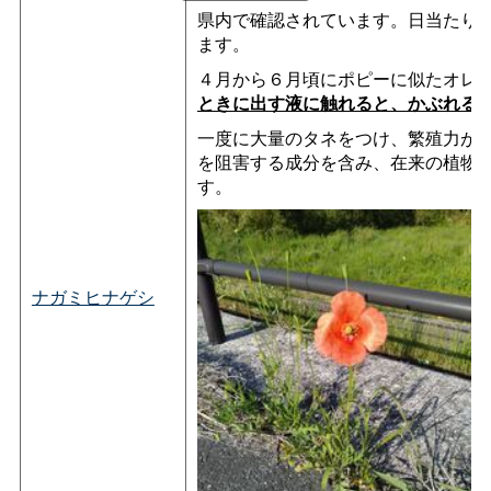
県内で確認されています。日当たり
ます。
４月から６月頃にポピーに似たオレ
ときに出す液に触れると、かぶれる
一度に大量のタネをつけ、繁殖力が
を阻害する成分を含み、在来の植物
す。
ナガミヒナゲシ