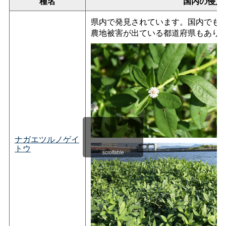
種名
国内の侵入
県内で発見されています。国内でも
農地被害が出ている都道府県もあり
ナガエツルノゲイ
トウ
scrollable