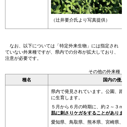
（辻井要介氏より写真提供）
なお、以下については「特定外来生物」には指定され
ていない外来種ですが、県内での分布が拡大しており、
注意が必要です。
その他の外来種
種名
国内の侵入
県内で発見されています。公園、路
に生育します。
５月から６月の時期に、約２～３ｍ
肌に刺さりケガをすることがありま
愛知県、鳥取県、熊本県、宮崎県、