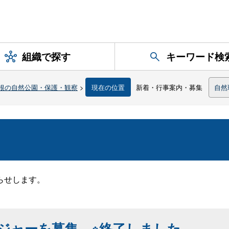
組織で探す
キーワード検
根の自然公園・保護・観察
>
現在の位置
新着・行事案内・募集
自然
らせします。
ジャーを募集。※終了しました。