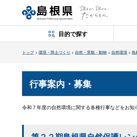
目的で探す
トップ
>
環境・県土づくり
>
自然・景観・動物
>
自然環境
>
島
行事案内・募集
令和７年度の自然環境に関する各種行事などをお知
第２２期島根県自然保護レン