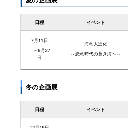
日程
イベント
7月11日
海竜大進化
～9月27
～恐竜時代の蒼き海へ～
日
冬の企画展
日程
イベント
12月19日