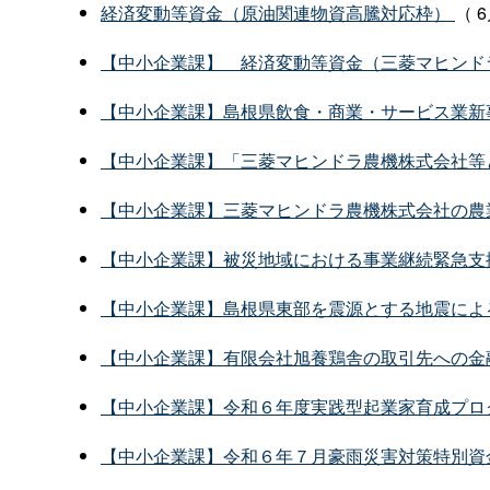
経済変動等資金（原油関連物資高騰対応枠）
（ 
【中小企業課】 経済変動等資金（三菱マヒンド
【中小企業課】島根県飲食・商業・サービス業新
【中小企業課】「三菱マヒンドラ農機株式会社等
【中小企業課】三菱マヒンドラ農機株式会社の農
【中小企業課】被災地域における事業継続緊急支
【中小企業課】島根県東部を震源とする地震によ
【中小企業課】有限会社旭養鶏舎の取引先への金
【中小企業課】令和６年度実践型起業家育成プロ
【中小企業課】令和６年７月豪雨災害対策特別資