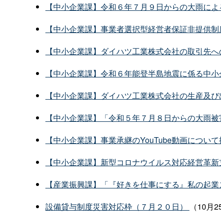
【中小企業課】令和６年７月９日からの大雨によ
【中小企業課】事業者選択型経営者保証非提供制
【中小企業課】ダイハツ工業株式会社の取引先へ
【中小企業課】令和６年能登半島地震に係る中小
【中小企業課】ダイハツ工業株式会社の生産及び
【中小企業課】「令和５年７月８日からの大雨被
【中小企業課】事業承継のYouTube動画につい
【中小企業課】新型コロナウイルス対応経営革新
【産業振興課】「『好きを仕事にする』私の起業
設備貸与制度災害対応枠（７月２０日）
（10月2