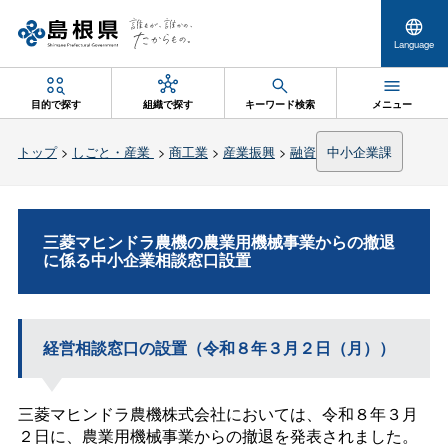
Language
目的で探す
組織で探す
キーワード検索
メニュー
トップ
>
しごと・産業
>
商工業
>
産業振興
>
融資
中小企業課
三菱マヒンドラ農機の農業用機械事業からの撤退
に係る中小企業相談窓口設置
経営相談窓口の設置（令和８年３月２日（月））
三菱マヒンドラ農機株式会社においては、令和８年３月
２日に、農業用機械事業からの撤退を発表されました。