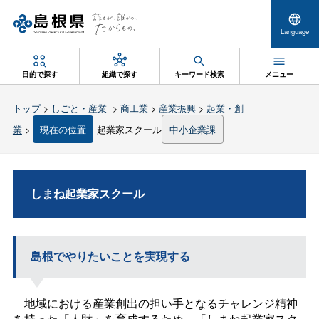
Language
目的で探す
組織で探す
キーワード検索
メニュー
トップ
>
しごと・産業
>
商工業
>
産業振興
>
起業・創
業
>
現在の位置
起業家スクール
中小企業課
しまね起業家スクール
島根でやりたいことを実現する
地域における産業創出の担い手となるチャレンジ精神
を持った「人財」を育成するため、「しまね起業家スク