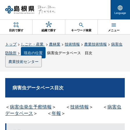
Language
目的で探す
組織で探す
キーワード検索
メニュー
トップ
>
しごと・産業
>
農林業
>
技術情報
>
農業技術情報
>
病害虫
防除所
>
現在の位置
病害虫データベース 目次
農業技術センター
病害虫データベース目次
＜
病害虫発生予察情報
＞
＜
技術情報
＞
＜
病害虫
データベース
＞
＜
年報
＞