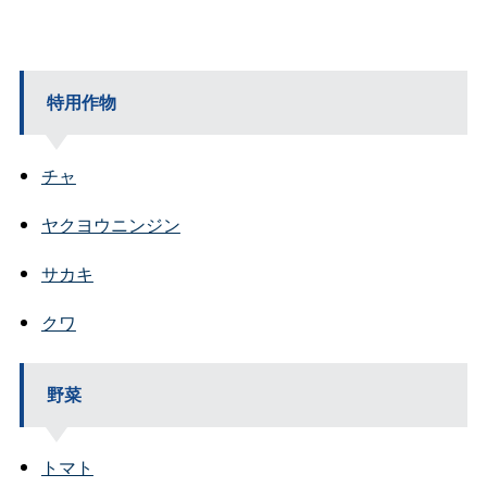
特用作物
チャ
ヤクヨウニンジン
サカキ
クワ
野菜
トマト