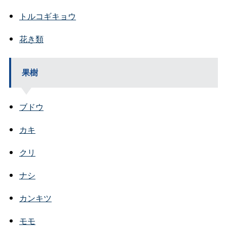
トルコギキョウ
花き類
果樹
ブドウ
カキ
クリ
ナシ
カンキツ
モモ