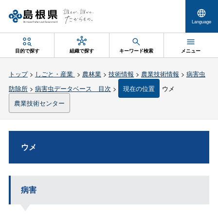
Language
目的で探す
組織で探す
キーワード検索
メニュー
トップ
>
しごと・産業
>
農林業
>
技術情報
>
農業技術情報
>
病害虫
防除所
>
病害虫データベース 目次
>
現在の位置
ウメ
農業技術センター
ウメ
病害