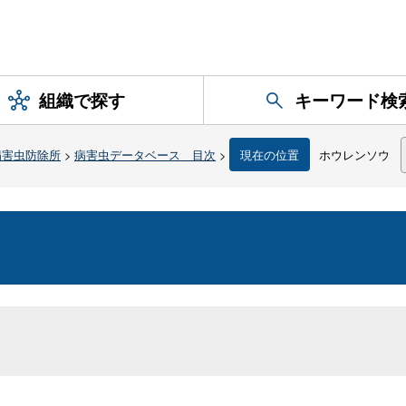
組織で探す
キーワード検
病害虫防除所
>
病害虫データベース 目次
>
現在の位置
ホウレンソウ