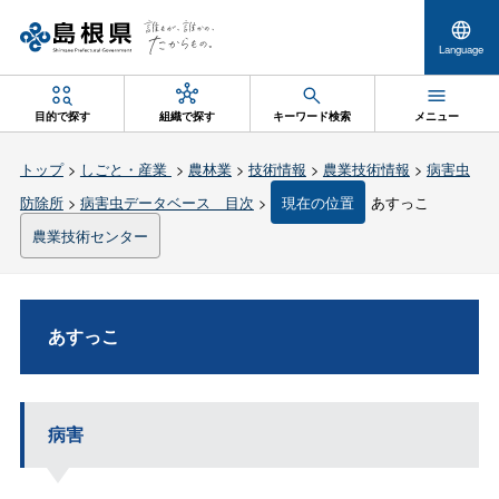
Language
目的で探す
組織で探す
キーワード検索
メニュー
トップ
>
しごと・産業
>
農林業
>
技術情報
>
農業技術情報
>
病害虫
防除所
>
病害虫データベース 目次
>
現在の位置
あすっこ
農業技術センター
あすっこ
病害