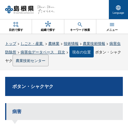
Language
目的で探す
組織で探す
キーワード検索
メニュー
トップ
>
しごと・産業
>
農林業
>
技術情報
>
農業技術情報
>
病害虫
防除所
>
病害虫データベース 目次
>
現在の位置
ボタン・シャク
ヤク
農業技術センター
ボタン・シャクヤク
病害