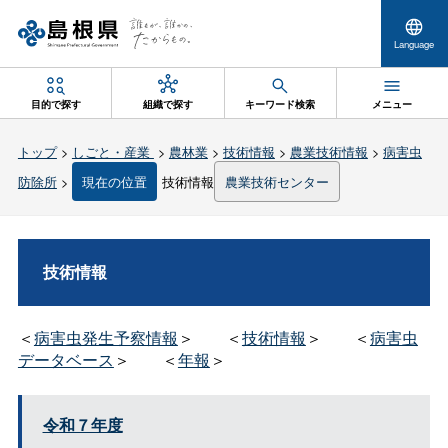
Language
目的で探す
組織で探す
キーワード検索
メニュー
トップ
>
しごと・産業
>
農林業
>
技術情報
>
農業技術情報
>
病害虫
防除所
>
現在の位置
技術情報
農業技術センター
技術情報
＜
病害虫発生予察情報
＞
＜
技術情報
＞
＜
病害虫
データベース
＞
＜
年報
＞
令和７年度