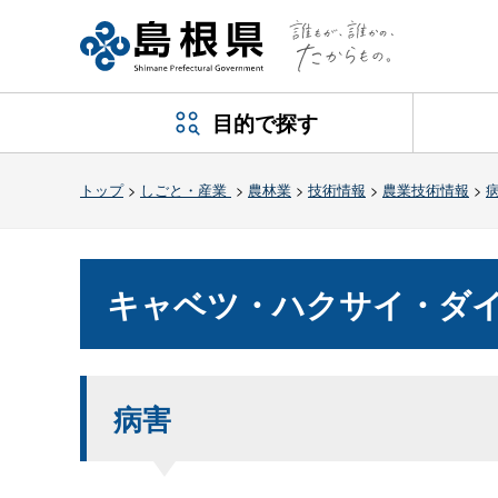
目的で探す
トップ
>
しごと・産業
>
農林業
>
技術情報
>
農業技術情報
>
キャベツ・ハクサイ・ダ
病害