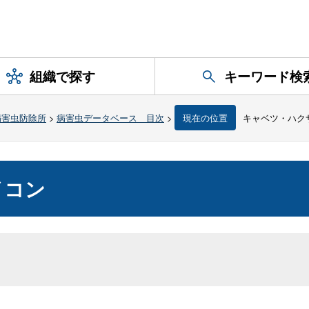
組織で探す
キーワード検
病害虫防除所
>
病害虫データベース 目次
>
現在の位置
キャベツ・ハク
イコン