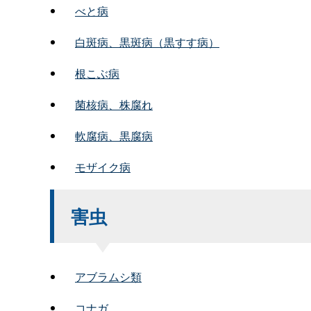
べと病
白斑病、黒斑病（黒すす病）
根こぶ病
菌核病、株腐れ
軟腐病、黒腐病
モザイク病
害虫
アブラムシ類
コナガ