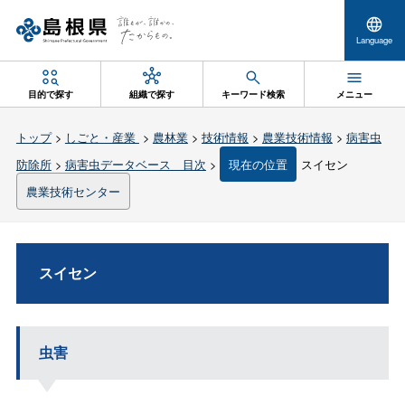
Language
目的で探す
組織で探す
キーワード検索
メニュー
トップ
>
しごと・産業
>
農林業
>
技術情報
>
農業技術情報
>
病害虫
防除所
>
病害虫データベース 目次
>
現在の位置
スイセン
農業技術センター
スイセン
虫害