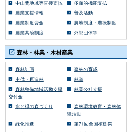
中山間地域等直接支払
多面的機能支払
農業支援情報
普及活動
農業制度資金
農地制度・農振制度
農業共済制度
外郭団体等
森林・林業・木材産業
森林計画
森林の育成
主伐・再造林
林道
森林整備地域活動支援
林業公社支援
交付金
水と緑の森づくり
森林環境教育・森林体
験活動
緑化推進
第71回全国植樹祭