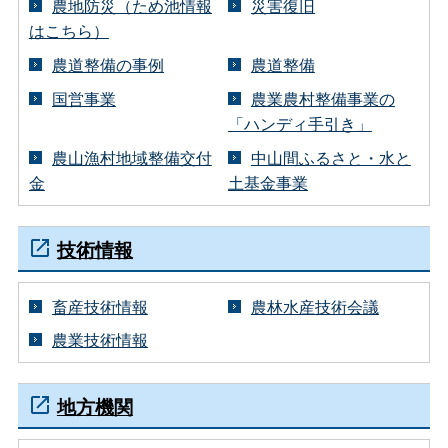
農地防災（ため池情報
災害復旧
はこちら）
農道整備の事例
農道整備
国営事業
農業農村整備事業の
「ハンディ手引き」
農山漁村地域整備交付
中山間ふるさと・水と
金
土基金事業
技術情報
畜産技術情報
農林水産技術会議
農業技術情報
地方機関