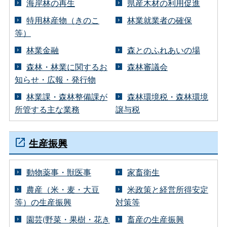
海岸林の再生
県産木材の利用促進
特用林産物（きのこ
林業就業者の確保
等）
林業金融
森とのふれあいの場
森林・林業に関するお
森林審議会
知らせ・広報・発行物
林業課・森林整備課が
森林環境税・森林環境
所管する主な業務
譲与税
生産振興
動物薬事・獣医事
家畜衛生
農産（米・麦・大豆
米政策と経営所得安定
等）の生産振興
対策等
園芸(野菜・果樹・花き
畜産の生産振興