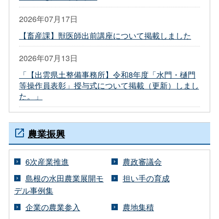
2026年07月17日
【畜産課】獣医師出前講座について掲載しました
2026年07月13日
「【出雲県土整備事務所】令和8年度「水門・樋門
等操作員表彰」授与式について掲載（更新）しまし
た。」
農業振興
6次産業推進
農政審議会
島根の水田農業展開モ
担い手の育成
デル事例集
企業の農業参入
農地集積