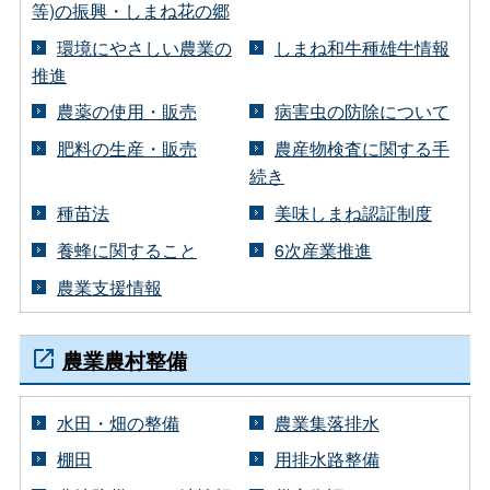
等)の振興・しまね花の郷
環境にやさしい農業の
しまね和牛種雄牛情報
推進
農薬の使用・販売
病害虫の防除について
肥料の生産・販売
農産物検査に関する手
続き
種苗法
美味しまね認証制度
養蜂に関すること
6次産業推進
農業支援情報
農業農村整備
水田・畑の整備
農業集落排水
棚田
用排水路整備