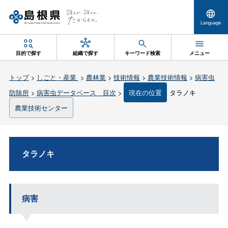
Language
目的で探す
組織で探す
キーワード検索
メニュー
トップ
>
しごと・産業
>
農林業
>
技術情報
>
農業技術情報
>
病害虫
防除所
>
病害虫データベース 目次
>
現在の位置
タラノキ
農業技術センター
タラノキ
病害