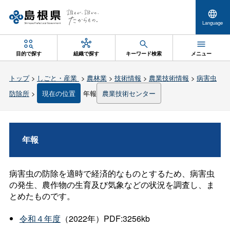
Language
目的で探す
組織で探す
キーワード検索
メニュー
トップ
>
しごと・産業
>
農林業
>
技術情報
>
農業技術情報
>
病害虫
防除所
>
現在の位置
年報
農業技術センター
年報
病害虫の防除を適時で経済的なものとするため、病害虫
の発生、農作物の生育及び気象などの状況を調査し、ま
とめたものです。
令和４年度
（2022年）PDF:3256kb