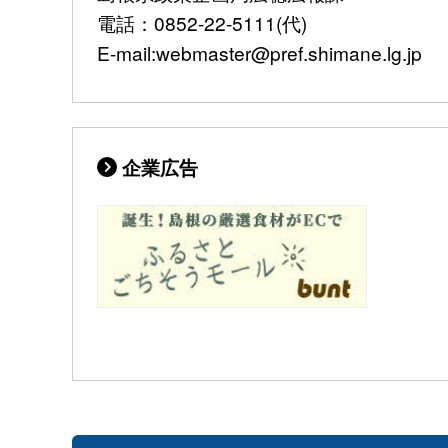
電話：0852-22-5111(代)
E-mail:webmaster@pref.shimane.lg.jp
企業広告