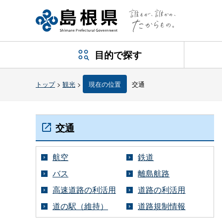
目的で探す
トップ
>
観光
>
現在の位置
交通
交通
航空
鉄道
バス
離島航路
高速道路の利活用
道路の利活用
道の駅（維持）
道路規制情報