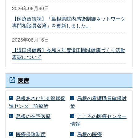
2026年06月30日
【医療政策課】「島根県院内感染制御ネットワーク
専門相談員名簿」を更新しました。
2026年06月16日
【浜田保健所】令和８年度浜田圏域健康づくり活動
表彰について
医療
島根あさひ社会復帰促
島根の看護職員確保対
進センター診療所
策
島根の在宅医療
こころの医療センター
情報
医療保険制度
島根の医療