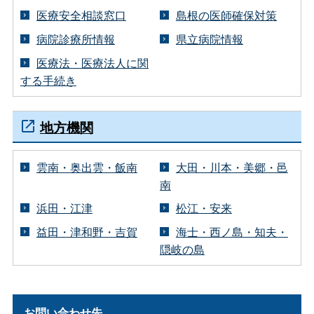
医療安全相談窓口
島根の医師確保対策
病院診療所情報
県立病院情報
医療法・医療法人に関
する手続き
地方機関
雲南・奥出雲・飯南
大田・川本・美郷・邑
南
浜田・江津
松江・安来
益田・津和野・吉賀
海士・西ノ島・知夫・
隠岐の島
お問い合わせ先